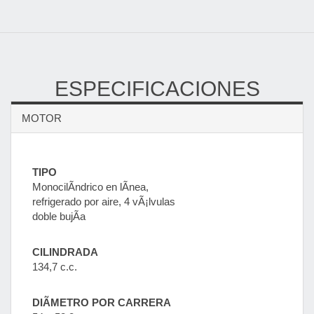
ESPECIFICACIONES
MOTOR
TIPO
MonocilÃ­ndrico en lÃ­nea,
refrigerado por aire, 4 vÃ¡lvulas
doble bujÃ­a
CILINDRADA
134,7 c.c.
DIÃMETRO POR CARRERA