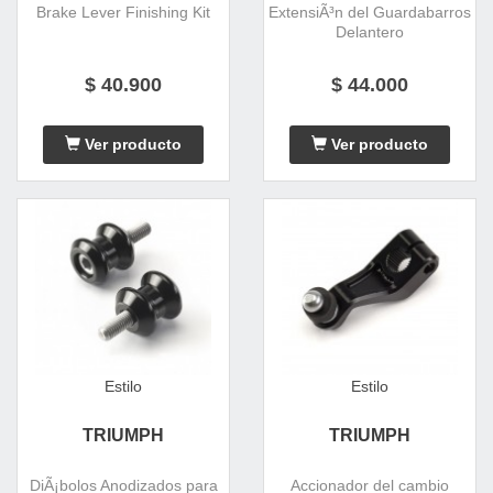
Brake Lever Finishing Kit
ExtensiÃ³n del Guardabarros
Delantero
$ 40.900
$ 44.000
Ver producto
Ver producto
Estilo
Estilo
TRIUMPH
TRIUMPH
DiÃ¡bolos Anodizados para
Accionador del cambio