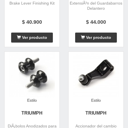
Brake Lever Finishing Kit
ExtensiÃ³n del Guardabarros
Delantero
$ 40.900
$ 44.000
Ver producto
Ver producto
Estilo
Estilo
TRIUMPH
TRIUMPH
DiÃ¡bolos Anodizados para
Accionador del cambio