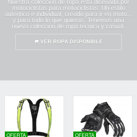
Nuestra colección de ropa está diseñada por
motociclistas para motociclistas. Un estilo
auténtico e individual, creado para ir en moto...
y para todo lo que quieras. Tenemos una
nueva colección de ropa técnica y casual.
VER ROPA DISPONIBLE
OFERTA
OFERTA