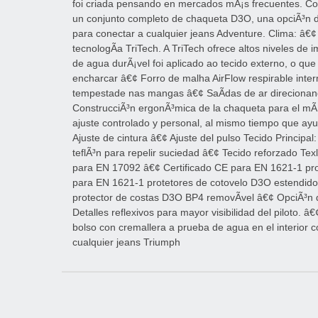
foi criada pensando en mercados mÃ¡s frecuentes. Co
un conjunto completo de chaqueta D3O, una opciÃ³n de
para conectar a cualquier jeans Adventure. Clima: â
tecnologÃ­a TriTech. A TriTech ofrece altos niveles de
de agua durÃ¡vel foi aplicado ao tecido externo, o qu
encharcar â€¢ Forro de malha AirFlow respirable inter
tempestade nas mangas â€¢ SaÃ­das de ar direcionand
ConstrucciÃ³n ergonÃ³mica de la chaqueta para el mÃ¡
ajuste controlado y personal, al mismo tiempo que ayu
Ajuste de cintura â€¢ Ajuste del pulso Tecido Principal
teflÃ³n para repelir suciedad â€¢ Tecido reforzado Te
para EN 17092 â€¢ Certificado CE para EN 1621-1 pr
para EN 1621-1 protetores de cotovelo D3O estendido
protector de costas D3O BP4 removÃ­vel â€¢ OpciÃ³n de
Detalles reflexivos para mayor visibilidad del piloto. 
bolso con cremallera a prueba de agua en el interior 
cualquier jeans Triumph