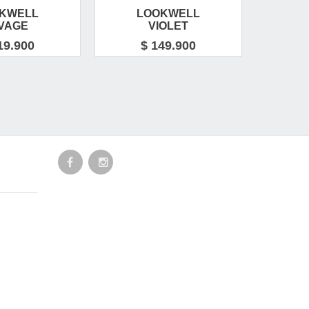
KWELL
LOOKWELL
L
VAGE
VIOLET
19.900
$ 149.900