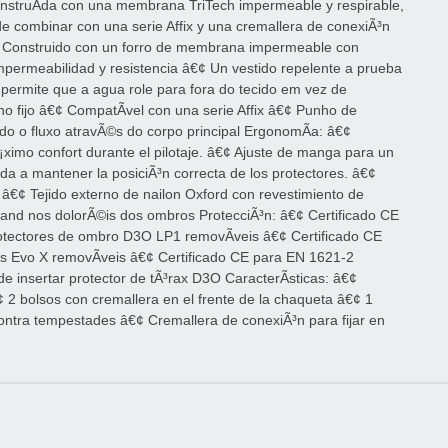
nstruÃ­da con una membrana TriTech impermeable y respirable,
 combinar con una serie Affix y una cremallera de conexiÃ³n
€¢ Construido con un forro de membrana impermeable con
 impermeabilidad y resistencia â€¢ Un vestido repelente a prueba
e permite que a agua role para fora do tecido em vez de
no fijo â€¢ CompatÃ­vel con una serie Affix â€¢ Punho de
o o fluxo atravÃ©s do corpo principal ErgonomÃ­a: â€¢
ximo confort durante el pilotaje. â€¢ Ajuste de manga para un
da a mantener la posiciÃ³n correcta de los protectores. â€¢
: â€¢ Tejido externo de nailon Oxford con revestimiento de
xland nos dolorÃ©is dos ombros ProtecciÃ³n: â€¢ Certificado CE
otectores de ombro D3O LP1 removÃ­veis â€¢ Certificado CE
s Evo X removÃ­veis â€¢ Certificado CE para EN 1621-2
 insertar protector de tÃ³rax D3O CaracterÃ­sticas: â€¢
â€¢ 2 bolsos con cremallera en el frente de la chaqueta â€¢ 1
contra tempestades â€¢ Cremallera de conexiÃ³n para fijar en