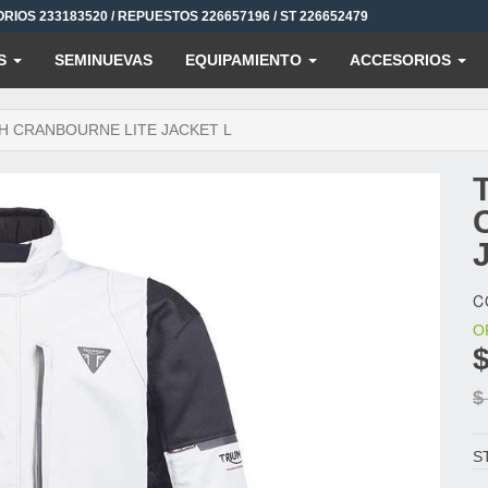
ORIOS 233183520 / REPUESTOS 226657196 / ST 226652479
S
SEMINUEVAS
EQUIPAMIENTO
ACCESORIOS
H CRANBOURNE LITE JACKET L
C
O
$
S