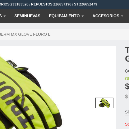
ORIOS 233183520 / REPUESTOS 226657196 / ST 226652479
S
SEMINUEVAS
EQUIPAMIENTO
ACCESORIOS
BERM MX GLOVE FLURO L
C
O
$
S
St