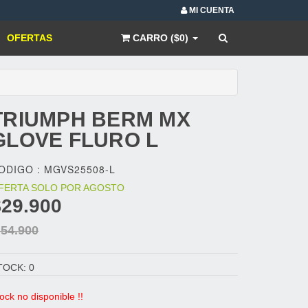
MI CUENTA
OFERTAS
CARRO ($0)
TRIUMPH
BERM MX
GLOVE FLURO L
ODIGO : MGVS25508-L
FERTA SOLO POR AGOSTO
$29.900
 54.900
TOCK: 0
ock no disponible !!