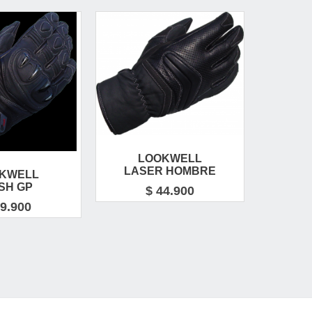
LOOKWELL
L
LASER HOMBRE
LA
KWELL
SH GP
$ 44.900
69.900