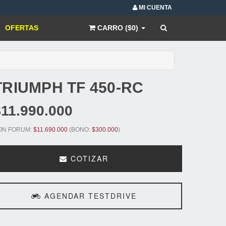
MI CUENTA
OFERTAS
CARRO ($0)
TRIUMPH
TF 450-RC
$11.990.000
ON FORUM:
$11.690.000
(BONO:
$300.000
)
COTIZAR
AGENDAR TESTDRIVE