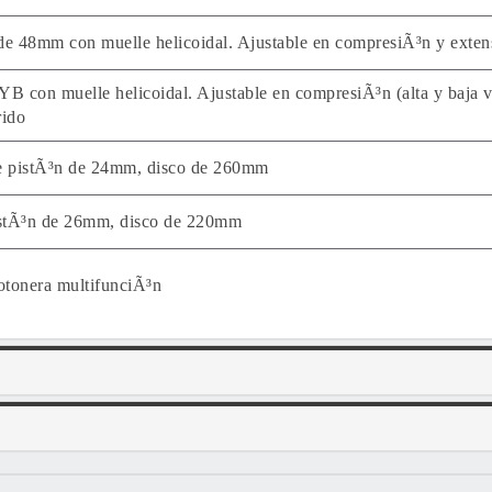
e 48mm con muelle helicoidal. Ajustable en compresiÃ³n y exten
 con muelle helicoidal. Ajustable en compresiÃ³n (alta y baja v
rido
e pistÃ³n de 24mm, disco de 260mm
tÃ³n de 26mm, disco de 220mm
otonera multifunciÃ³n