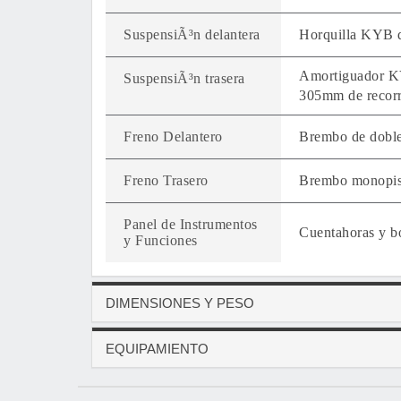
SuspensiÃ³n delantera
Horquilla KYB d
Amortiguador KYB
SuspensiÃ³n trasera
305mm de recor
Freno Delantero
Brembo de dobl
Freno Trasero
Brembo monopis
Panel de Instrumentos
Cuentahoras y b
y Funciones
DIMENSIONES Y PESO
EQUIPAMIENTO