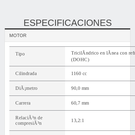
ESPECIFICACIONES
MOTOR
TricilÃ­ndrico en lÃ­nea con re
Tipo
(DOHC)
Cilindrada
1160 cc
DiÃ¡metro
90,0 mm
Carrera
60,7 mm
RelaciÃ³n de
13,2:1
compresiÃ³n