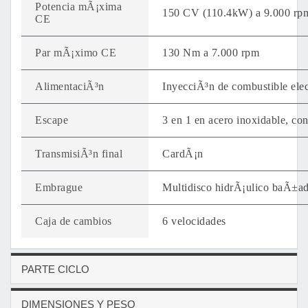
Potencia mÃ¡xima
150 CV (110.4kW) a 9.000 rp
CE
Par mÃ¡ximo CE
130 Nm a 7.000 rpm
AlimentaciÃ³n
InyecciÃ³n de combustible elec
Escape
3 en 1 en acero inoxidable, con 
TransmisiÃ³n final
CardÃ¡n
Embrague
Multidisco hidrÃ¡ulico baÃ±ado 
Caja de cambios
6 velocidades
PARTE CICLO
DIMENSIONES Y PESO