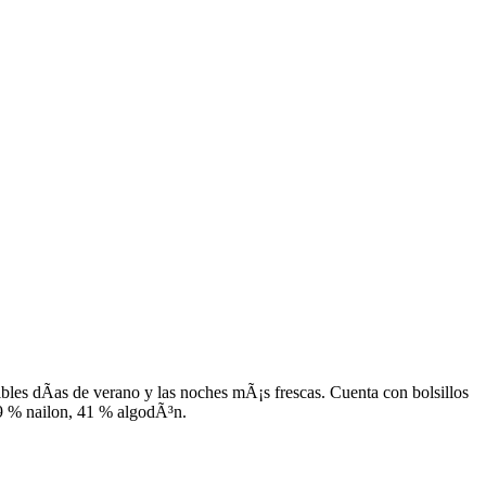
cibles dÃ­as de verano y las noches mÃ¡s frescas. Cuenta con bolsillos
59 % nailon, 41 % algodÃ³n.